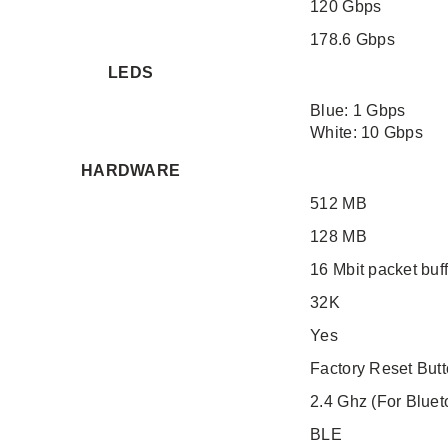
120 Gbps
178.6 Gbps
LEDS
Blue: 1 Gbps
White: 10 Gbps
HARDWARE
512 MB
128 MB
16 Mbit packet buf
32K
Yes
Factory Reset But
2.4 Ghz (For Bluet
BLE