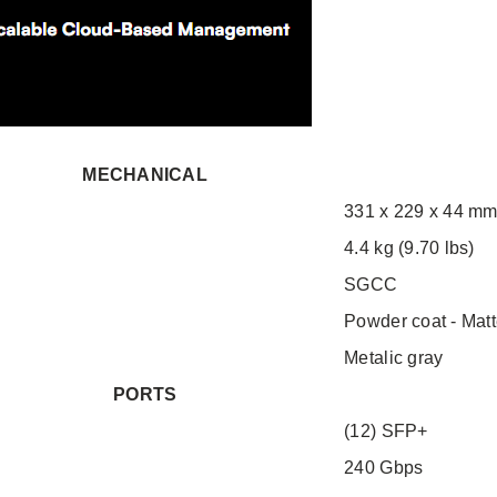
MECHANICAL
331 x 229 x 44 mm 
4.4 kg (9.70 lbs)
SGCC
Powder coat - Mat
Metalic gray
PORTS
(12) SFP+
240 Gbps