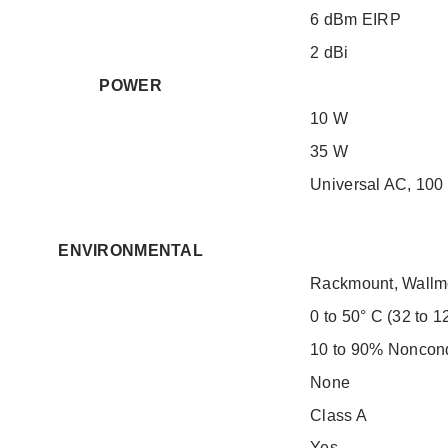
6 dBm EIRP
2 dBi
POWER
10 W
35 W
Universal AC, 100
ENVIRONMENTAL
Rackmount, Wallm
0 to 50° C (32 to 1
10 to 90% Noncon
None
Class A
Yes