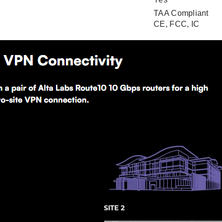
TAA Compliant
CE, FCC, IC