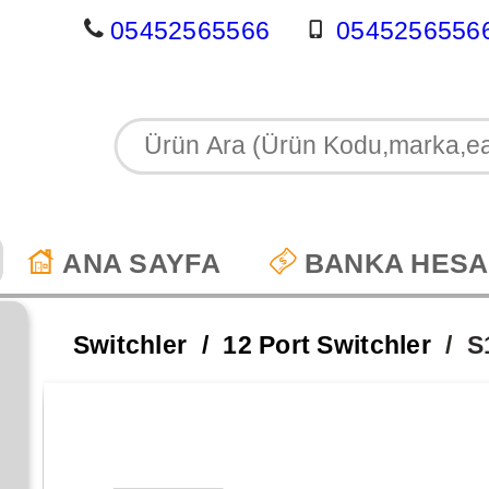
05452565566
0545256556
ANA SAYFA
BANKA HESA
Switchler
12 Port Switchler
S