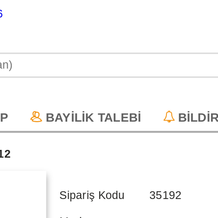
6
P
BAYİLİK TALEBİ
BİLDİ
12
Sipariş Kodu
35192