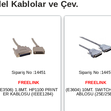
lel Kablolar ve Çev.
Sipariş No :14451
Sipariş No :1445
FREELINK
FREELINK
(E3506) 1.8MT. HP1100 PRINT
(E3604) 10MT. SWITC
ER KABLOSU (IEEE1284)
ABLOSU (25E/25