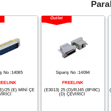
Para
Outlet
iş No :14085
Sipariş No :14094
REELINK
FREELINK
(E)/25 (E) MİNİ ÇE
(E3013) 25 (D)/RJ45 (8P/8C)
VİRİCİ
(D) ÇEVİRİCİ