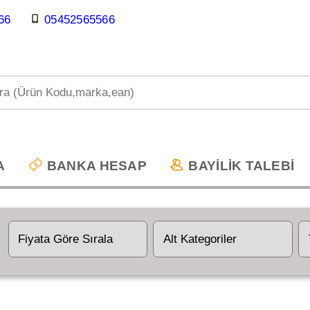
66
05452565566
A
BANKA HESAP
BAYİLİK TALEBİ