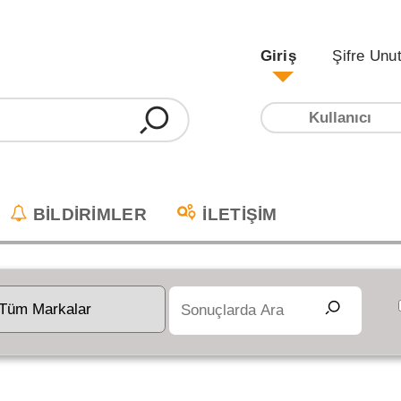
Giriş
Şifre Unu
BİLDİRİMLER
İLETİŞİM