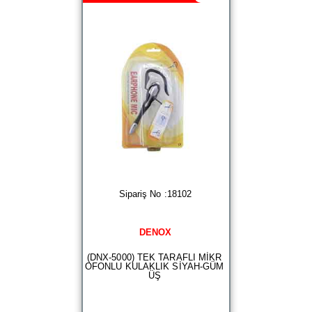
Sipariş No :18102
DENOX
(DNX-5000) TEK TARAFLI MİKR
OFONLU KULAKLIK SİYAH-GÜM
ÜŞ