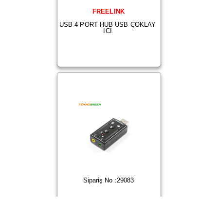
FREELINK
USB 4 PORT HUB USB ÇOKLAY
ICI
Sipariş No :29083
TEKNOGREEN
(TKU-666) USB 7+1 KANAL SES