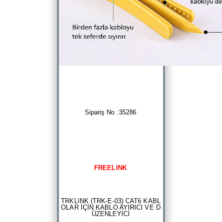
Sipariş No :35286
FREELINK
TRKLINK (TRK-E-03) CAT6 KABL
OLAR İÇİN KABLO AYIRICI VE D
ÜZENLEYİCİ