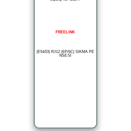
FREELINK
(E5403) RJ12 (6P/6C) SIKMA PE
NSESİ