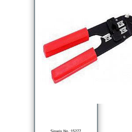
Sipariş No :15277