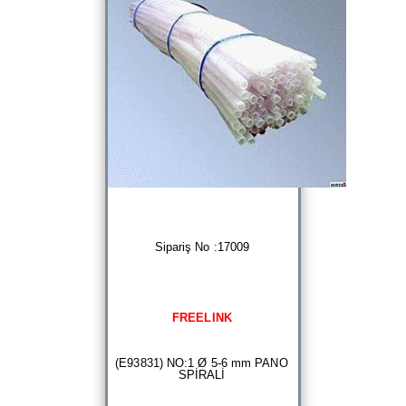
Sipariş No :17009
FREELINK
(E93831) NO:1 Ø 5-6 mm PANO
SPİRALİ