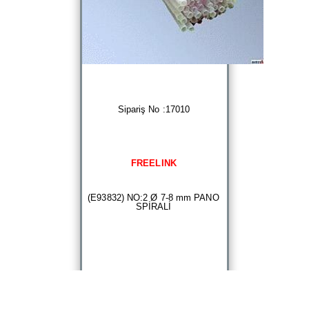
Sipariş No :17010
FREELINK
(E93832) NO:2 Ø 7-8 mm PANO
SPİRALİ