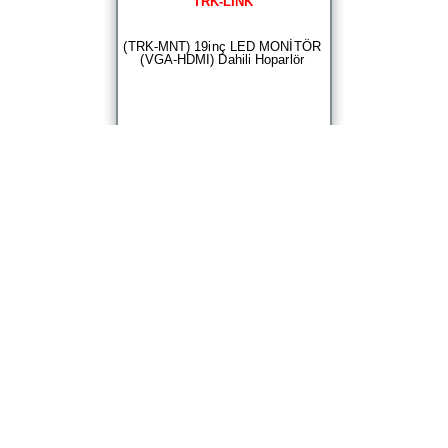
TRK-LINK
(TRK-MNT) 19inç LED MONİTÖR
(VGA-HDMI) Dahili Hoparlör