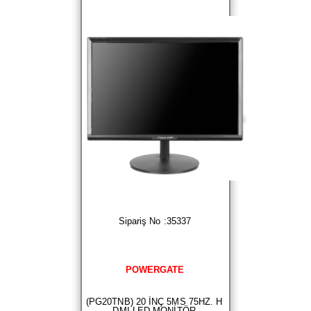
Sipariş No :35337
POWERGATE
(PG20TNB) 20 İNÇ 5MS 75HZ. H
DMI LED MONİTÖR