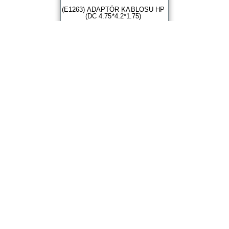
(E1263) ADAPTÖR KABLOSU HP
(DC 4.75*4.2*1.75)
Outlet