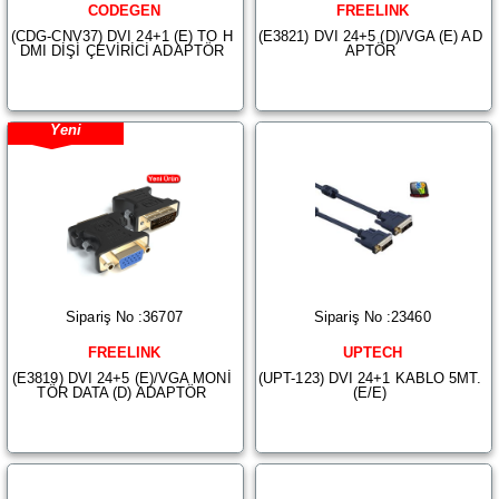
CODEGEN
FREELINK
(CDG-CNV37) DVI 24+1 (E) TO H
(E3821) DVI 24+5 (D)/VGA (E) AD
DMI DİŞİ ÇEVİRİCİ ADAPTÖR
APTÖR
Yeni
Sipariş No :36707
Sipariş No :23460
FREELINK
UPTECH
(E3819) DVI 24+5 (E)/VGA MONİ
(UPT-123) DVI 24+1 KABLO 5MT.
TÖR DATA (D) ADAPTÖR
(E/E)