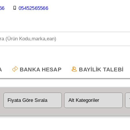
66
05452565566
A
BANKA HESAP
BAYİLİK TALEBİ