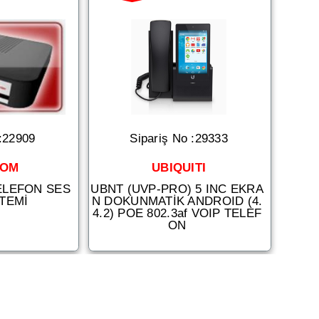
 :22909
Sipariş No :29333
KOM
UBIQUITI
TELEFON SES
UBNT (UVP-PRO) 5 INC EKRA
STEMİ
N DOKUNMATİK ANDROID (4.
4.2) POE 802.3af VOIP TELEF
ON