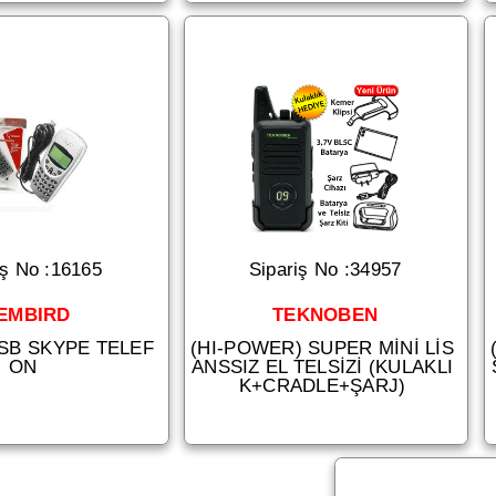
iş No :16165
Sipariş No :34957
EMBIRD
TEKNOBEN
USB SKYPE TELEF
(HI-POWER) SUPER MİNİ LİS
ON
ANSSIZ EL TELSİZİ (KULAKLI
K+CRADLE+ŞARJ)