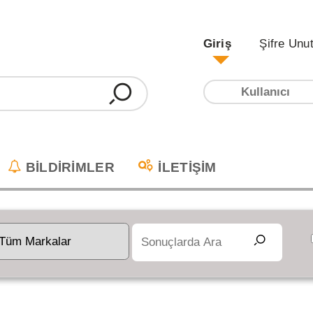
Giriş
Şifre Unu
BİLDİRİMLER
İLETİŞİM