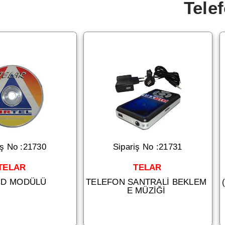
Telef
iş No :21730
Sipariş No :21731
TELAR
TELAR
 CD MODÜLÜ
TELEFON SANTRALİ BEKLEM
E MÜZİĞİ