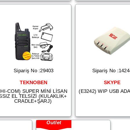
Sipariş No :29403
Sipariş No :1424
TEKNOBEN
SKYPE
(HI-COM) SUPER MİNİ LİSAN
(E3242) WIP USB AD
SSIZ EL TELSİZİ (KULAKLIK+
CRADLE+ŞARJ)
Outlet