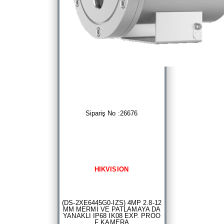
Sipariş No :26676
HIKVISION
(DS-2XE6445G0-IZS) 4MP 2.8-12
MM MERMİ VE PATLAMAYA DA
YANAKLI IP68 IK08 EXP. PROO
F KAMERA