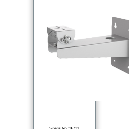
Sipariş No :26731