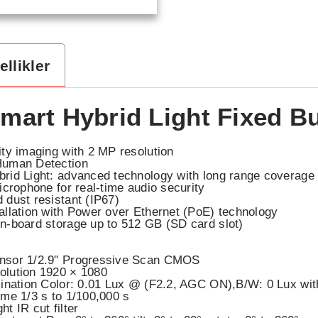
llikler
mart Hybrid Light Fixed B
ity imaging with 2 MP resolution
Human Detection
rid Light: advanced technology with long range coverage
microphone for real-time audio security
 dust resistant (IP67)
allation with Power over Ethernet (PoE) technology
n-board storage up to 512 GB (SD card slot)
nsor 1/2.9" Progressive Scan CMOS
olution 1920 × 1080
mination Color: 0.01 Lux @ (F2.2, AGC ON),B/W: 0 Lux wit
ime 1/3 s to 1/100,000 s
t IR cut filter