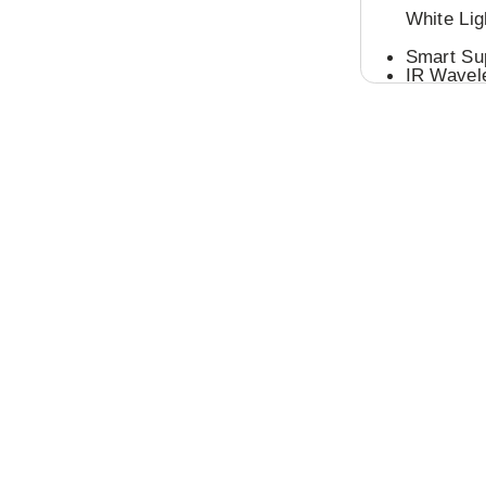
White Lig
Smart Su
IR Wavel
Video
Main Str
50 Hz: 25
60 Hz: 30
Sub-Stre
50 Hz: 25
60 Hz: 30
Video Co
Main str
Sub-stre
Video Bit
H.264 Typ