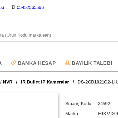
66
05452565566
A
BANKA HESAP
BAYİLİK TALEBİ
 / NVR
IR Bullet IP Kameralar
DS-2CD1021G2-LI
Sipariş Kodu
34592
HIKVIS
Marka